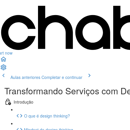
art now
Aulas anteriores
Completar e continuar
Transformando Serviços com De
Introdução
O que é design thinking?
Mindset do design thinking