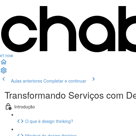
art now
Aulas anteriores
Completar e continuar
Transformando Serviços com De
Introdução
O que é design thinking?
Mindset do design thinking